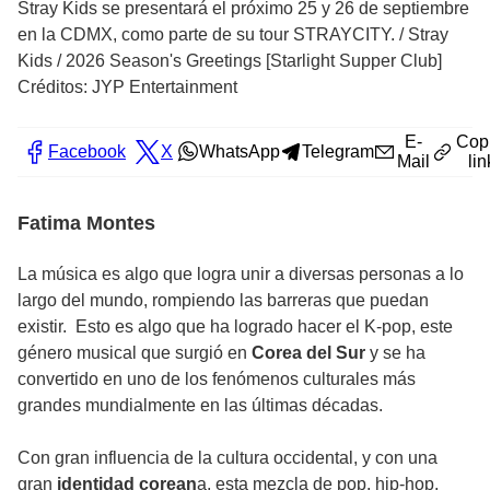
Stray Kids se presentará el próximo 25 y 26 de septiembre
en la CDMX, como parte de su tour STRAYCITY.
/
Stray
Kids / 2026 Season's Greetings [Starlight Supper Club]
Créditos: JYP Entertainment
E-
Cop
Facebook
X
WhatsApp
Telegram
Mail
lin
Fatima Montes
La música es algo que logra unir a diversas personas a lo
largo del mundo, rompiendo las barreras que puedan
existir. Esto es algo que ha logrado hacer el K-pop, este
género musical que surgió en
Corea del Sur
y se ha
convertido en uno de los fenómenos culturales más
grandes mundialmente en las últimas décadas.
Con gran influencia de la cultura occidental, y con una
gran
identidad corean
a, esta mezcla de pop, hip-hop,