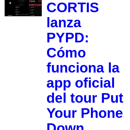
CORTIS
lanza
PYPD:
Cómo
funciona la
app oficial
del tour Put
Your Phone
Down