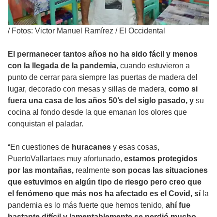
/
Fotos: Victor Manuel Ramírez / El Occidental
El permanecer tantos años no ha sido fácil y
menos
con la llegada de la pandemia
, cuando estuvieron a
punto de cerrar para siempre las puertas de madera del
lugar, decorado con mesas y sillas de madera,
como si
fuera una casa de los años 50’s del siglo pasado, y
su
cocina al fondo desde la que emanan los olores que
conquistan el paladar.
“En cuestiones de
huracanes
y esas cosas,
PuertoVallartaes muy afortunado,
estamos protegidos
por las montañas,
realmente
son pocas las situaciones
que estuvimos en algún tipo de riesgo pero creo que
el fenómeno que más nos ha afectado es el Covid, sí
la
pandemia es lo más fuerte que hemos tenido,
ahí fue
bastante difícil y lamentablemente se perdió mucho