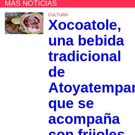
MÁS NOTICIAS
CULTURA
Xocoatole,
una bebida
tradicional
de
Atoyatempa
que se
acompaña
con frijoles