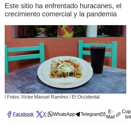
Este sitio ha enfrentado huracanes, el
crecimiento comercial y la pandemia
/
Fotos: Victor Manuel Ramírez / El Occidental
E-
Cop
Facebook
X
WhatsApp
Telegram
Mail
lin