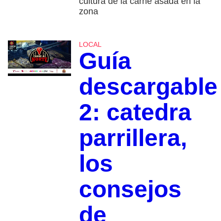
cultura de la carne asada en la
zona
LOCAL
Guía
descargable
2: catedra
parrillera,
los
consejos
de