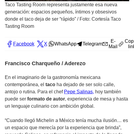
Taco Tasting Room representa justamente esa nueva
generación: espacios pequeños, íntimos y obsesivos
donde el taco deja de ser “rápido”
/
Foto: Cortesía Taco
Tasting Room
E-
Cop
Facebook
X
WhatsApp
Telegram
Mail
lin
Francisco Charqueño / Aderezo
En el imaginario de la gastronomía mexicana
contemporánea, el
taco
ha dejado de ser solo calle,
antojo o rutina. Para el chef
Pepe Salinas,
hoy también
puede ser
formato de autor
, experiencia de mesa y hasta
un lenguaje culinario con ambición global.
“Cuando llegó Michelin a México tenía mucha ilusión… es
un espacio que merecía por la experiencia que brinda”,