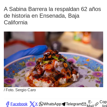
A Sabina Barrera la respaldan 62 años
de historia en Ensenada, Baja
California
/
Foto. Sergio Caro
E-
Cop
Facebook
X
WhatsApp
Telegram
Mail
lin