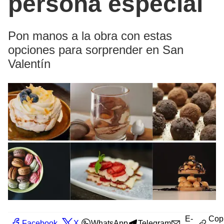
persona especial
Pon manos a la obra con estas
opciones para sorprender en San
Valentín
E-
Cop
Facebook
X
WhatsApp
Telegram