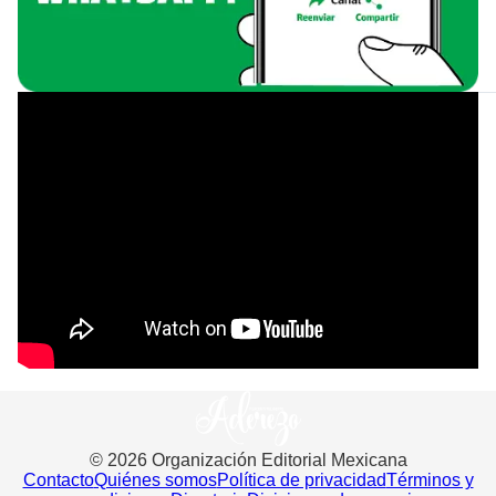
©
2026
Organización Editorial Mexicana
Contacto
Quiénes somos
Política de privacidad
Términos y