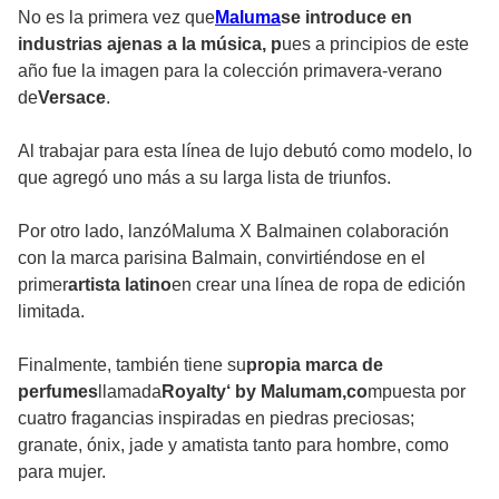
No es la primera vez que
Maluma
se introduce en
industrias ajenas a la música, p
ues a principios de este
año fue la imagen para la colección primavera-verano
de
Versace
.
Al trabajar para esta línea de lujo debutó como modelo, lo
que agregó uno más a su larga lista de triunfos.
Por otro lado, lanzóMaluma X Balmainen colaboración
con la marca parisina Balmain, convirtiéndose en el
primer
artista latino
en crear una línea de ropa de edición
limitada.
Finalmente, también tiene su
propia marca de
perfumes
llamada
Royalty‘ by Malumam,co
mpuesta por
cuatro fragancias inspiradas en piedras preciosas;
granate, ónix, jade y amatista tanto para hombre, como
para mujer.