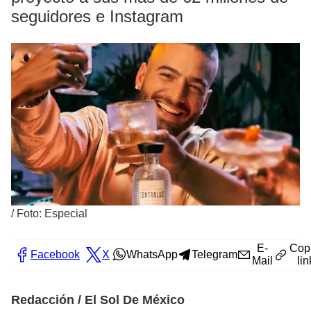
seguidores e Instagram
/
Foto: Especial
E-
Cop
Facebook
X
WhatsApp
Telegram
Mail
lin
Redacción / El Sol De México