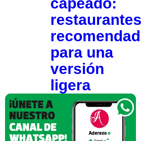
capeado:
restaurante
recomendad
para una
versión
ligera