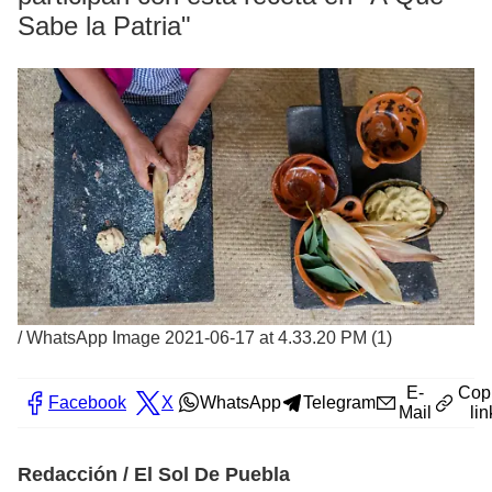
Sabe la Patria"
/
WhatsApp Image 2021-06-17 at 4.33.20 PM (1)
E-
Cop
Facebook
X
WhatsApp
Telegram
Mail
lin
Redacción / El Sol De Puebla