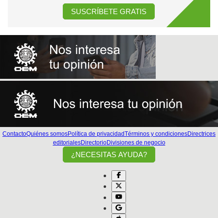
SUSCRÍBETE GRATIS
Contacto
Quiénes somos
Política de privacidad
Términos y condiciones
Directrices
editoriales
Directorio
Divisiones de negocio
¿NECESITAS AYUDA?