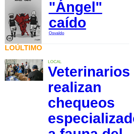
"Ángel"
caído
Osvaldo
LOÚLTIMO
LOCAL
Veterinarios
realizan
chequeos
especializa
a fauna del