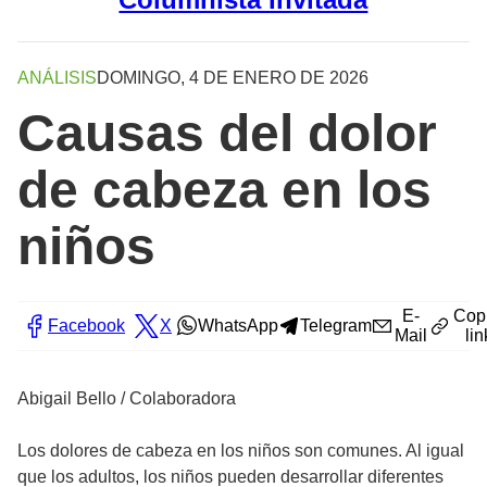
ANÁLISIS
DOMINGO, 4 DE ENERO DE 2026
Causas del dolor
de cabeza en los
niños
E-
Cop
Facebook
X
WhatsApp
Telegram
Mail
lin
Abigail Bello / Colaboradora
Los dolores de cabeza en los niños son comunes. Al igual
que los adultos, los niños pueden desarrollar diferentes