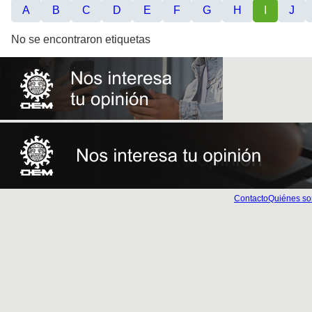
A
B
C
D
E
F
G
H
I
J
No se encontraron etiquetas
Contacto
Quiénes s