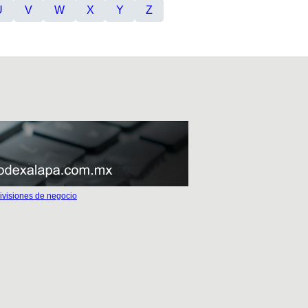
U
V
W
X
Y
Z
ivisiones de negocio