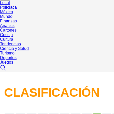
Local
Policiaca
México
Mundo
Finanzas
Análisis
Cartones
Gossip
Cultura
Tendencias
Ciencia y Salud
Turismo
Deportes
Juegos
CLASIFICACIÓN