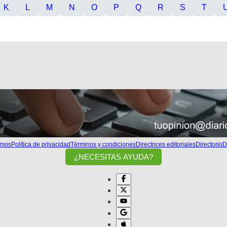
K
L
M
N
O
P
Q
R
S
T
omos
Política de privacidad
Términos y condiciones
Directrices editoriales
Directorio
D
¿NECESITAS AYUDA?