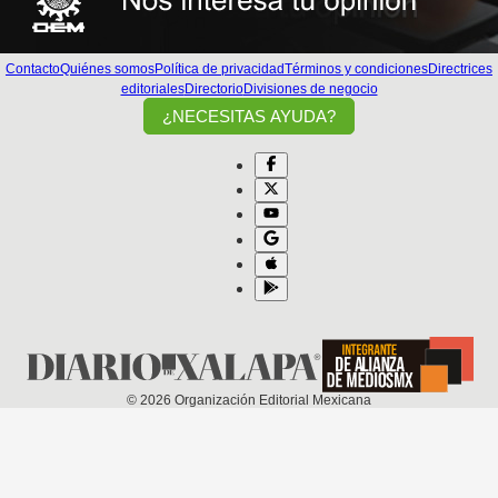
Contacto
Quiénes somos
Política de privacidad
Términos y condiciones
Directrices
editoriales
Directorio
Divisiones de negocio
¿NECESITAS AYUDA?
©
2026
Organización Editorial Mexicana