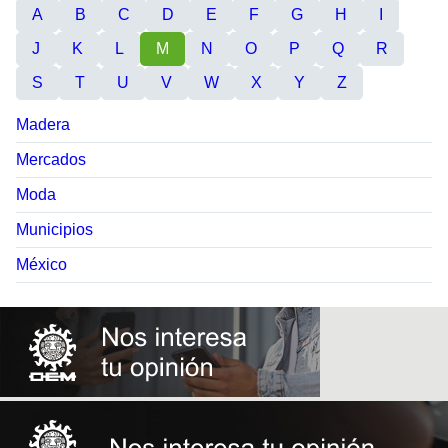
A
B
C
D
E
F
G
H
I
J
K
L
M
N
O
P
Q
R
S
T
U
V
W
X
Y
Z
Madera
Mercados
Moda
Municipios
México