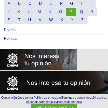
A
B
C
D
E
F
G
H
I
J
K
L
M
N
O
P
Q
R
S
T
U
V
W
X
Y
Z
Policía
Política
Contacto
Quiénes somos
Política de privacidad
Términos y condiciones
Directrices
editoriales
Directorio
Divisiones de negocio
¿NECESITAS AYUDA?