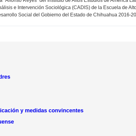
a “Alfonso Reyes” del Instituto de Altos Estudios de América La
nálisis e Intervención Sociológica (CADIS) de la Escuela de Alt
Desarrollo Social del Gobierno del Estado de Chihuahua 2016-
dres
licación y medidas convincentes
uense