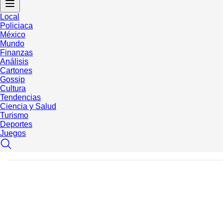
Local
Policiaca
México
Mundo
Finanzas
Análisis
Cartones
Gossip
Cultura
Tendencias
Ciencia y Salud
Turismo
Deportes
Juegos