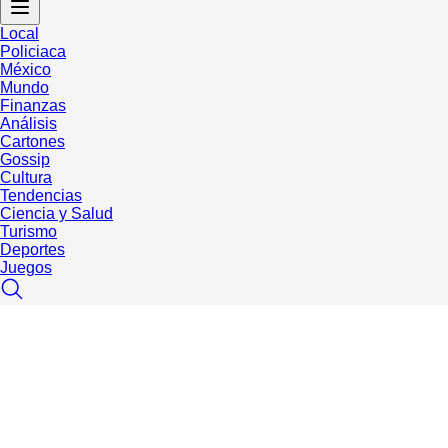
Local
Policiaca
México
Mundo
Finanzas
Análisis
Cartones
Gossip
Cultura
Tendencias
Ciencia y Salud
Turismo
Deportes
Juegos