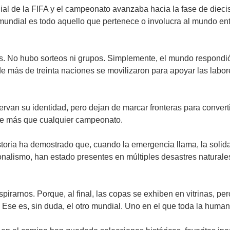
ial de la FIFA y el campeonato avanzaba hacia la fase de dieci
 mundial es todo aquello que pertenece o involucra al mundo ente
es. No hubo sorteos ni grupos. Simplemente, el mundo respondió
 de más de treinta naciones se movilizaron para apoyar las labo
servan su identidad, pero dejan de marcar fronteras para conve
ale más que cualquier campeonato.
storia ha demostrado que, cuando la emergencia llama, la solida
onalismo, han estado presentes en múltiples desastres natural
rarnos. Porque, al final, las copas se exhiben en vitrinas, pe
Ese es, sin duda, el otro mundial. Uno en el que toda la huma