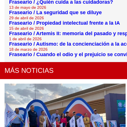
Fraseario / ¿Quién cuida a las cuidadoras?
13 de mayo de 2026
Fraseario / La seguridad que se diluye
29 de abril de 2026
Fraseario / Propiedad intelectual frente a la IA
15 de abril de 2026
Fraseario / Artemis II: memoria del pasado y res
1 de abril de 2026
Fraseario / Autismo: de la concienciación a la a
18 de marzo de 2026
Fraseario / Cuando el odio y el prejuicio se convi
MÁS NOTICIAS