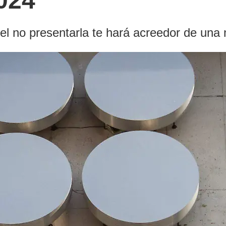
024
 el no presentarla te hará acreedor de una 