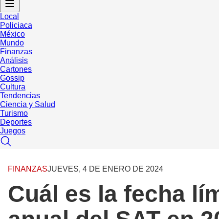
Local
Policiaca
México
Mundo
Finanzas
Análisis
Cartones
Gossip
Cultura
Tendencias
Ciencia y Salud
Turismo
Deportes
Juegos
FINANZAS
JUEVES, 4 DE ENERO DE 2024
Cuál es la fecha lí