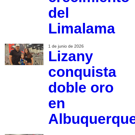
del
Limalama
1 de junio de 2026
Lizany
conquista
doble oro
en
Albuquerqu