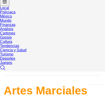
Local
Policiaca
México
Mundo
Finanzas
Análisis
Cartones
Gossip
Cultura
Tendencias
Ciencia y Salud
Turismo
Deportes
Juegos
Artes Marciales