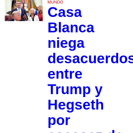
MUNDO
Casa
Blanca
niega
desacuerdo
entre
Trump y
Hegseth
por