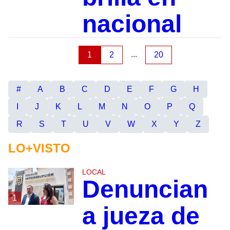
nacional
...
1
2
20
#
A
B
C
D
E
F
G
H
I
J
K
L
M
N
O
P
Q
R
S
T
U
V
W
X
Y
Z
LO+VISTO
LOCAL
Denuncian
1
a jueza de