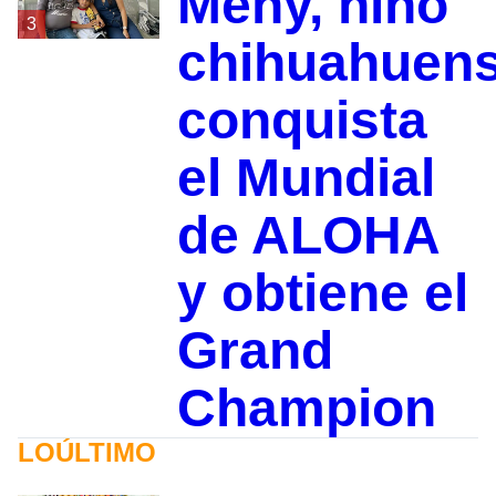
Meny, niño
3
chihuahuen
conquista
el Mundial
de ALOHA
y obtiene el
Grand
Champion
LOÚLTIMO