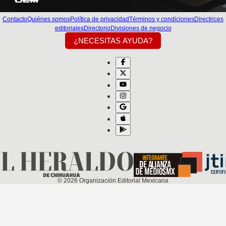
Contacto
Quiénes somos
Política de privacidad
Términos y condiciones
Directrices
editoriales
Directorio
Divisiones de negocio
¿NECESITAS AYUDA?
©
2026
Organización Editorial Mexicana