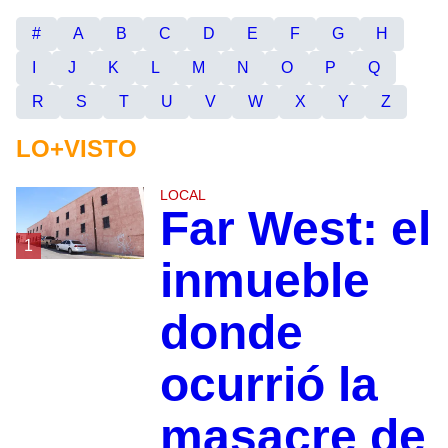
#
A
B
C
D
E
F
G
H
I
J
K
L
M
N
O
P
Q
R
S
T
U
V
W
X
Y
Z
LO+VISTO
LOCAL
Far West: el
1
inmueble
donde
ocurrió la
masacre de