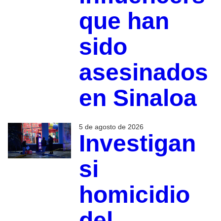
que han
sido
asesinados
en Sinaloa
5 de agosto de 2026
Investigan
si
homicidio
del