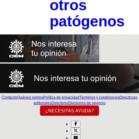
otros
patógenos
Contacto
Quiénes somos
Política de privacidad
Términos y condiciones
Directrices
editoriales
Directorio
Divisiones de negocio
¿NECESITAS AYUDA?