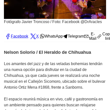
Fotógrafo Javier Troncoso
/
Foto: Facebook @DrAracles
E-
Cop
Facebook
X
WhatsApp
Telegram
Mail
lin
Nelson Solorio / El Heraldo de Chihuahua
Los amantes del jazz y de las veladas bohemias tendrán
una nueva opción para disfrutar en la ciudad de
Chihuahua, ya que cada jueves se realizará una noche
musical en el Callejón Sicomoro, ubicado sobre el bulevar
Antonio Ortiz Mena #1868, frente a Sanborns.
El espacio reunirá música en vivo, café y gastronomía en
un ambiente pensado para quienes buscan relajarse