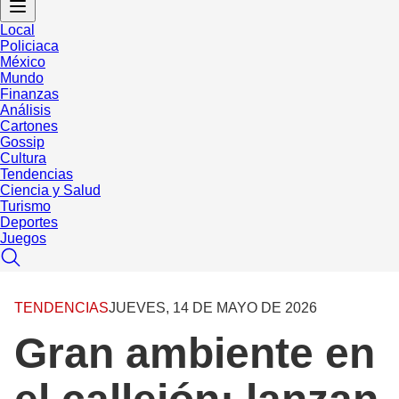
Local
Policiaca
México
Mundo
Finanzas
Análisis
Cartones
Gossip
Cultura
Tendencias
Ciencia y Salud
Turismo
Deportes
Juegos
TENDENCIAS
JUEVES, 14 DE MAYO DE 2026
Gran ambiente en