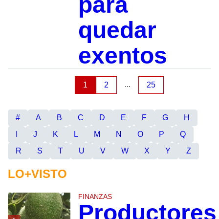
para
quedar
exentos
...
1
2
25
#
A
B
C
D
E
F
G
H
I
J
K
L
M
N
O
P
Q
R
S
T
U
V
W
X
Y
Z
LO+VISTO
FINANZAS
Productores