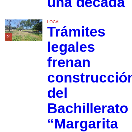
una década
LOCAL
Trámites
2
legales
frenan
construcció
del
Bachillerato
“Margarita