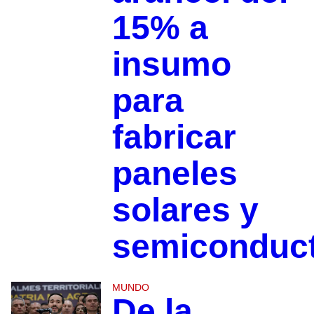
15% a
insumo
para
fabricar
paneles
solares y
semiconduc
MUNDO
De la