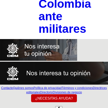
Colombia
ante
militares
Contacto
Quiénes somos
Política de privacidad
Términos y condiciones
Directrices
editoriales
Directorio
Divisiones de negocio
¿NECESITAS AYUDA?