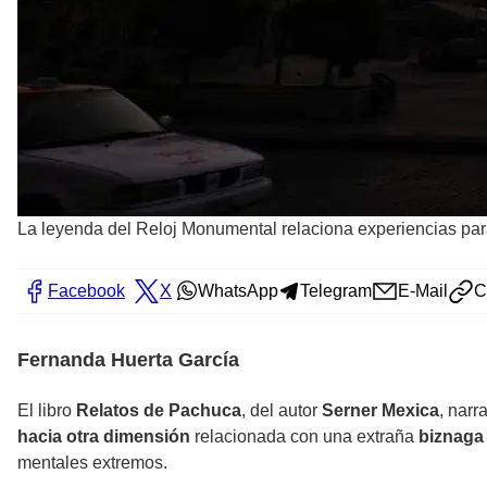
La leyenda del Reloj Monumental relaciona experiencias pa
Facebook
X
WhatsApp
Telegram
E-Mail
C
Fernanda Huerta García
El libro
Relatos de Pachuca
, del autor
Serner Mexica
, narr
hacia otra dimensión
relacionada con una extraña
biznaga 
mentales extremos.