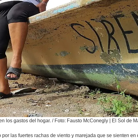
n los gastos del hogar.
/
Foto: Fausto McConegly | El Sol de M
por las fuertes rachas de viento y marejada que se sienten en