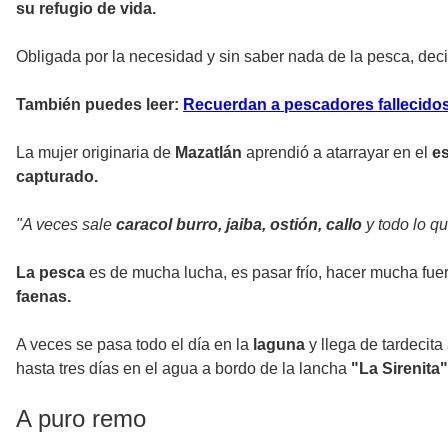
su refugio de vida.
Obligada por la necesidad y sin saber nada de la pesca, de
También puedes leer:
Recuerdan a pescadores fallecidos
La mujer originaria de
Mazatlán
aprendió a atarrayar en el
es
capturado.
"A veces sale
caracol burro, jaiba, ostión, callo
y todo lo q
La pesca
es de mucha lucha, es pasar frío, hacer mucha fuerz
faenas.
A veces se pasa todo el día en la
laguna
y llega de tardecita
hasta tres días en el agua a bordo de la lancha
"La Sirenita"
A puro remo