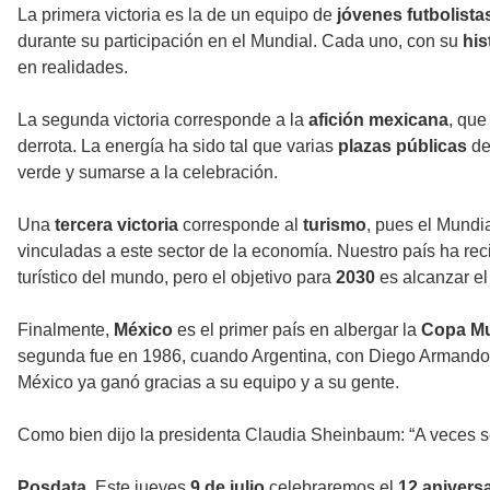
La primera victoria es la de un equipo de
jóvenes futbolista
durante su participación en el Mundial. Cada uno, con su
his
en realidades.
La segunda victoria corresponde a la
afición mexicana
, que
derrota. La energía ha sido tal que varias
plazas públicas
de
verde y sumarse a la celebración.
Una
tercera victoria
corresponde al
turismo
, pues el Mundi
vinculadas a este sector de la economía. Nuestro país ha recib
turístico del mundo, pero el objetivo para
2030
es alcanzar el
Finalmente,
México
es el primer país en albergar la
Copa Mu
segunda fue en 1986, cuando Argentina, con Diego Armando
México ya ganó gracias a su equipo y a su gente.
Como bien dijo la presidenta Claudia Sheinbaum: “A veces se
Posdata.
Este jueves
9 de julio
celebraremos el
12 anivers