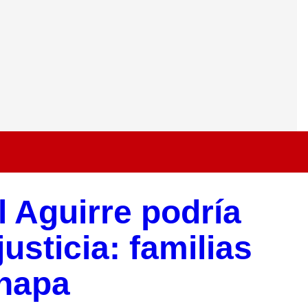
 Aguirre podría
usticia: familias
inapa