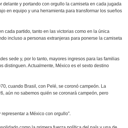
r delante y portando con orgullo la camiseta en cada jugada
abajo en equipo y una herramienta para transformar los sueños
 cada partido, tanto en las victorias como en la única
iando incluso a personas extranjeras para ponerse la camiseta
es sede y, por lo tanto, mayores ingresos para las familias
nos distinguen. Actualmente, México es el sexto destino
1970, cuando Brasil, con Pelé, se coronó campeón. La
26, aún no sabemos quién se coronará campeón, pero
 representar a México con orgullo”.
nsolidado como la primera fuerza política del país y una de