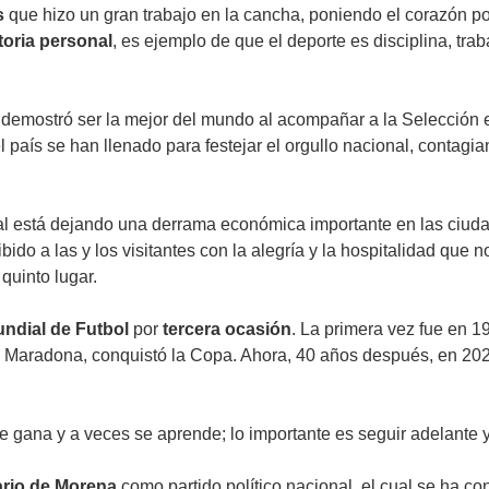
s
que hizo un gran trabajo en la cancha, poniendo el corazón po
toria personal
, es ejemplo de que el deporte es disciplina, tr
 demostró ser la mejor del mundo al acompañar a la Selección en
l país se han llenado para festejar el orgullo nacional, contag
al está dejando una derrama económica importante en las ciudad
ido a las y los visitantes con la alegría y la hospitalidad que 
 quinto lugar.
ndial de Futbol
por
tercera ocasión
. La primera vez fue en 
 Maradona, conquistó la Copa. Ahora, 40 años después, en 20
 gana y a veces se aprende; lo importante es seguir adelante y
ario de Morena
como partido político nacional, el cual se ha co