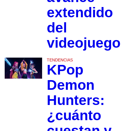
extendido
del
videojuego
TENDENCIAS
KPop
Demon
Hunters:
¿cuánto
cuestan y