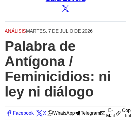
ANÁLISIS
MARTES, 7 DE JULIO DE 2026
Palabra de
Antígona /
Feminicidios: ni
ley ni diálogo
E-
Cop
Facebook
X
WhatsApp
Telegram
Mail
lin