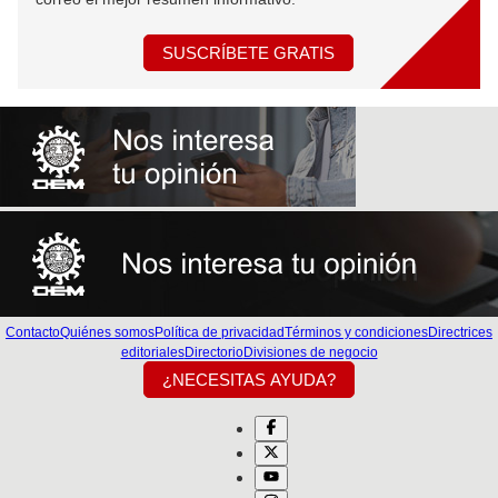
SUSCRÍBETE GRATIS
Contacto
Quiénes somos
Política de privacidad
Términos y condiciones
Directrices
editoriales
Directorio
Divisiones de negocio
¿NECESITAS AYUDA?