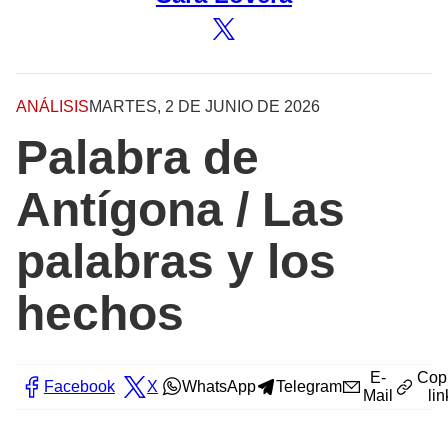
ANÁLISIS
MARTES, 2 DE JUNIO DE 2026
Palabra de
Antígona / Las
palabras y los
hechos
E-
Cop
Facebook
X
WhatsApp
Telegram
Mail
lin