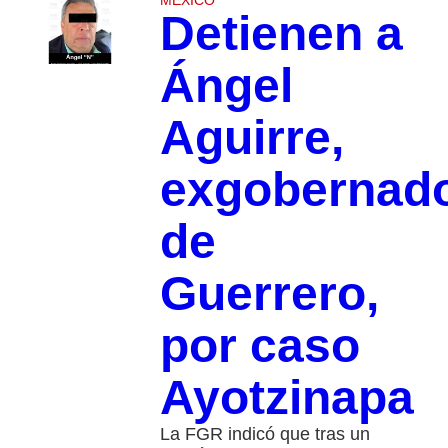
MÉXICO
Detienen a
Ángel
Aguirre,
exgobernad
de
Guerrero,
por caso
Ayotzinapa
La FGR indicó que tras un