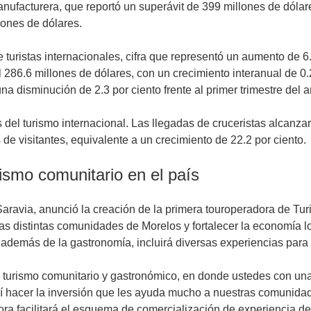
facturera, que reportó un superávit de 399 millones de dólares
lones de dólares.
 turistas internacionales, cifra que representó un aumento de 6
 286.6 millones de dólares, con un crecimiento interanual de 0.2
 disminución de 2.3 por ciento frente al primer trimestre del añ
del turismo internacional. Las llegadas de cruceristas alcanza
s de visitantes, equivalente a un crecimiento de 22.2 por ciento.
ismo comunitario en el país
aravia, anunció la creación de la primera touroperadora de Tu
 distintas comunidades de Morelos y fortalecer la economía loc
además de la gastronomía, incluirá diversas experiencias para f
 turismo comunitario y gastronómico, en donde ustedes con una 
hí hacer la inversión que les ayuda mucho a nuestras comunida
adora facilitará el esquema de comercialización de experiencia 