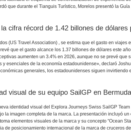
rdó que durante el Tianguis Turístico, Morelos presentó la Guí
la cifra récord de 1.42 billones de dólares
os (US Travel Association) , se estima que el gasto en viajes
prevé que el gasto alcance los 1.37 billones de dólares este año
receptivas aumenten un 3.4% en 2026, aunque no se prevé que s
es y esenciales de la economía estadounidense», declaró Joshua
s económicas generales, los estadounidenses siguen invirtiendo
dad visual de su equipo SailGP en Bermud
nueva identidad visual del Explora Journeys Swiss SailGP Team
ajo la imagen completa de la marca. La presentación incluyó un
etoma elementos visuales de la marca y su concepto “Ocean Stat
gia de posicionamiento internacional de la marca de cruceros 