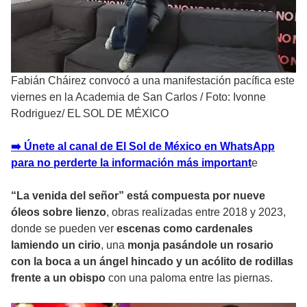
Fabián Cháirez convocó a una manifestación pacífica este
viernes en la Academia de San Carlos
/
Foto: Ivonne
Rodriguez/ EL SOL DE MÉXICO
➡️ Únete al canal de El Sol de México en WhatsApp
para no perderte la información más important
e
“La venida del señor” está compuesta por nueve
óleos sobre lienzo
, obras realizadas entre 2018 y 2023,
donde se pueden ver
escenas como cardenales
lamiendo un cirio
, una
monja pasándole un rosario
con la boca a un ángel hincado y un acólito de rodillas
frente a un obispo
con una paloma entre las piernas.