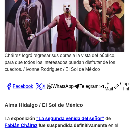
Cháirez logró regresar sus obras a la vista del público,
para que todos los interesados puedan disfrutar de los
cuadros.
/
Ivonne Rodríguez / El Sol de México
E-
Cop
Facebook
X
WhatsApp
Telegram
Mail
lin
Alma Hidalgo / El Sol de México
La
exposición
“La segunda venida del señor”
de
Fabián Cháirez
fue suspendida definitivamente
en el