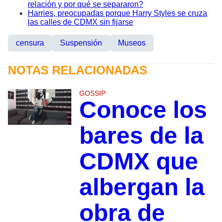
relación y por qué se separaron?
Harries, preocupadas porque Harry Styles se cruza
las calles de CDMX sin fijarse
censura
Suspensión
Museos
NOTAS RELACIONADAS
GOSSIP
Conoce los
bares de la
CDMX que
albergan la
obra de