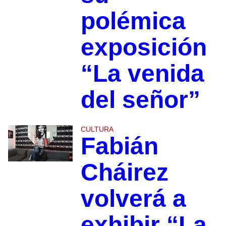
polémica
exposición
“La venida
del señor”
CULTURA
Fabián
Cháirez
volverá a
exhibir “La