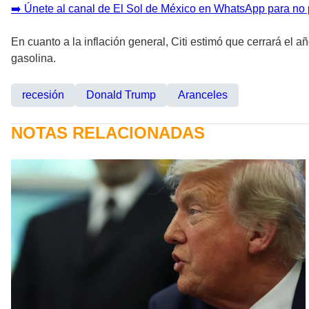
➡️ Únete al canal de El Sol de México en WhatsApp para no 
En cuanto a la inflación general, Citi estimó que cerrará el 
gasolina.
recesión
Donald Trump
Aranceles
NOTAS RELACIONADAS