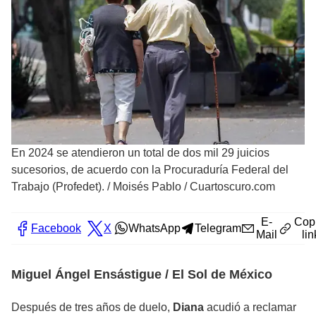
En 2024 se atendieron un total de dos mil 29 juicios
sucesorios, de acuerdo con la Procuraduría Federal del
Trabajo (Profedet).
/
Moisés Pablo / Cuartoscuro.com
E-
Cop
Facebook
X
WhatsApp
Telegram
Mail
lin
Miguel Ángel Ensástigue / El Sol de México
Después de tres años de duelo,
Diana
acudió a reclamar