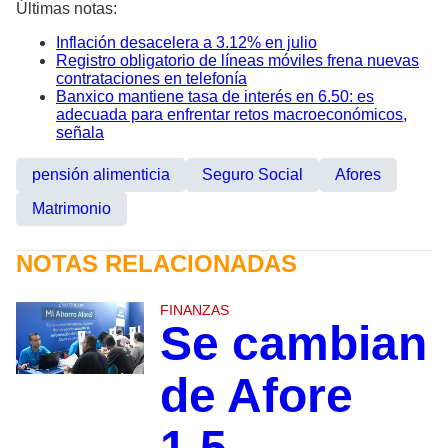
Últimas notas:
Inflación desacelera a 3.12% en julio
Registro obligatorio de líneas móviles frena nuevas
contrataciones en telefonía
Banxico mantiene tasa de interés en 6.50: es
adecuada para enfrentar retos macroeconómicos,
señala
pensión alimenticia
Seguro Social
Afores
Matrimonio
NOTAS RELACIONADAS
FINANZAS
Se cambian
de Afore
1.5