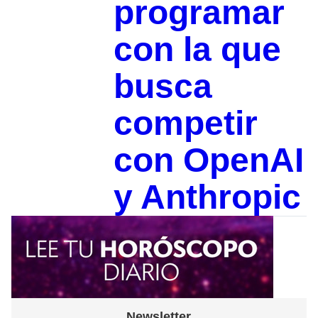
programar
con la que
busca
competir
con OpenAI
y Anthropic
Newsletter