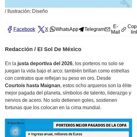
/
Ilustración: Diseño
E-
Cop
Facebook
X
WhatsApp
Telegram
Mail
lin
Redacción / El Sol De México
En la
justa deportiva del 2026
, los porteros no solo se
juegan la vida bajo el arco: también brillan como estrellas
con contratos que reflejan su peso en oro. Desde
Courtois hasta Maignan
, estos ocho arqueros son la élite
mejor pagada del planeta, símbolos de talento, liderazgo y
nervios de acero. No solo detienen goles, sostienen
fortunas que los colocan en la cima mundial.