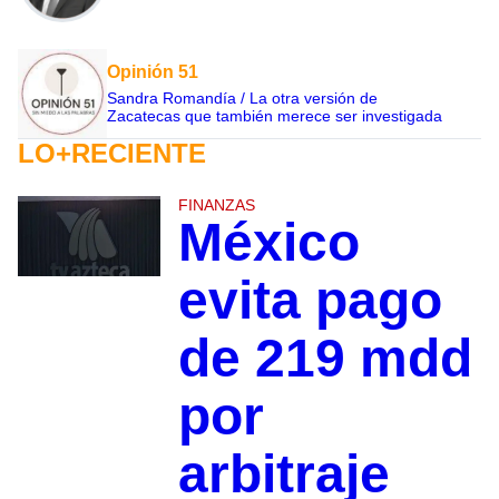
Opinión 51
Sandra Romandía / La otra versión de
Zacatecas que también merece ser investigada
LO+RECIENTE
FINANZAS
México
evita pago
de 219 mdd
por
arbitraje