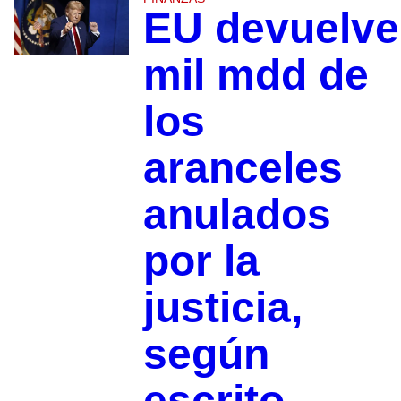
EU devuelve
mil mdd de
los
aranceles
anulados
por la
justicia,
según
escrito