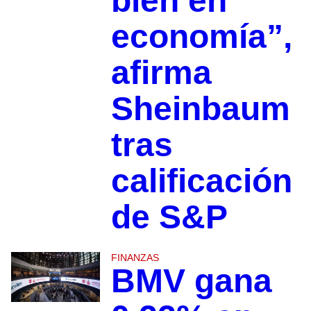
bien en
economía”,
afirma
Sheinbaum
tras
calificación
de S&P
FINANZAS
BMV gana