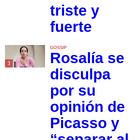
triste y
fuerte
GOSSIP
Rosalía se
3
disculpa
por su
opinión de
Picasso y
“separar al