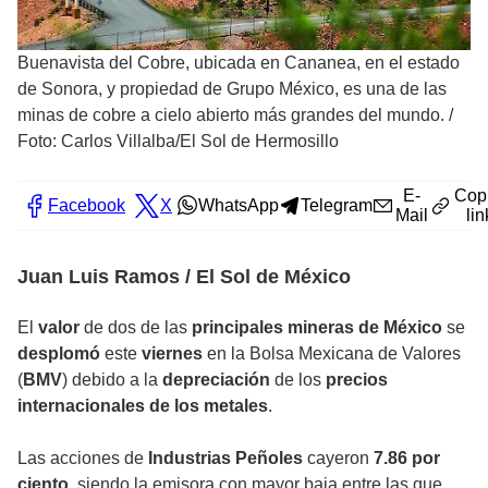
Buenavista del Cobre, ubicada en Cananea, en el estado
de Sonora, y propiedad de Grupo México, es una de las
minas de cobre a cielo abierto más grandes del mundo.
/
Foto: Carlos Villalba/El Sol de Hermosillo
E-
Cop
Facebook
X
WhatsApp
Telegram
Mail
lin
Juan Luis Ramos / El Sol de México
El
valor
de dos de las
principales mineras de México
se
desplomó
este
viernes
en la Bolsa Mexicana de Valores
(
BMV
) debido a la
depreciación
de los
precios
internacionales de los metales
.
Las acciones de
Industrias Peñoles
cayeron
7.86 por
ciento
, siendo la emisora con mayor baja entre las que