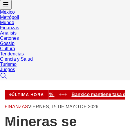
México
Metrópoli
Mundo
Finanzas
Análisis
Cartones
Gossip
Cultura
Tendencias
Ciencia y Salud
Turismo
Juegos
sa de interés en 6.50%
+++
Banxico mantiene tasa de i
ÚLTIMA HORA
FINANZAS
VIERNES, 15 DE MAYO DE 2026
Mineras se