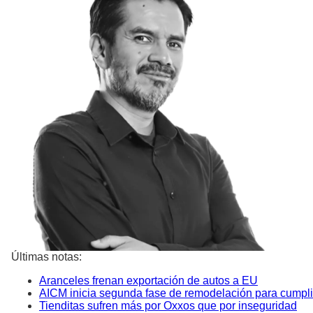
Últimas notas:
Aranceles frenan exportación de autos a EU
AICM inicia segunda fase de remodelación para cumpli
Tienditas sufren más por Oxxos que por inseguridad