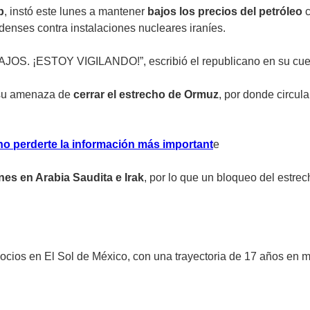
p
, instó este lunes a mantener
bajos los precios del petróleo
c
enses contra instalaciones nucleares iraníes.
TOY VIGILANDO!”, escribió el republicano en su cuenta d
a su amenaza de
cerrar el estrecho de Ormuz
, por donde circula
no perderte la información más important
e
es en Arabia Saudita e Irak
, por lo que un bloqueo del estr
ocios en El Sol de México, con una trayectoria de 17 años en 