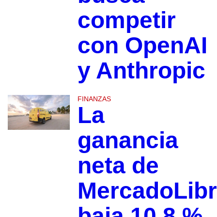
competir
con OpenAI
y Anthropic
FINANZAS
La
ganancia
neta de
MercadoLib
baja 10.8 %