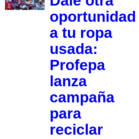
Dale otra
1
oportunidad
a tu ropa
usada:
Profepa
lanza
campaña
para
reciclar