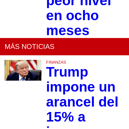
peor nivel
en ocho
meses
MÁS NOTICIAS
FINANZAS
Trump
impone un
arancel del
15% a