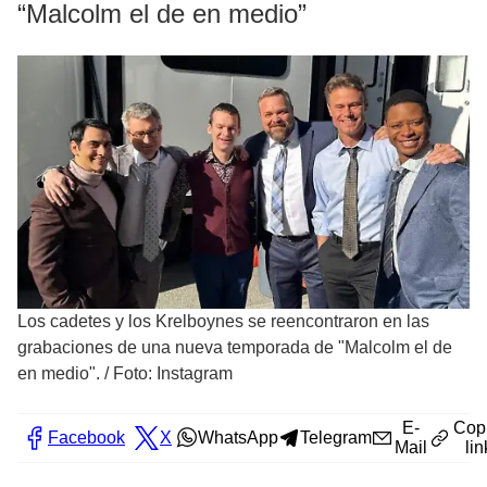
“Malcolm el de en medio”
Los cadetes y los Krelboynes se reencontraron en las
grabaciones de una nueva temporada de "Malcolm el de
en medio".
/
Foto: Instagram
E-
Cop
Facebook
X
WhatsApp
Telegram
Mail
lin