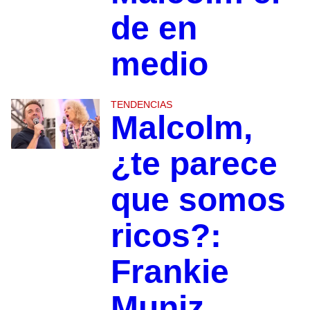
de en
medio
TENDENCIAS
Malcolm,
¿te parece
que somos
ricos?:
Frankie
Muniz