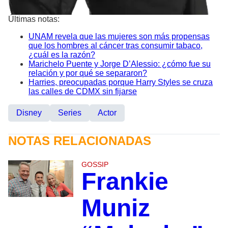
Últimas notas:
UNAM revela que las mujeres son más propensas
que los hombres al cáncer tras consumir tabaco,
¿cuál es la razón?
Marichelo Puente y Jorge D’Alessio: ¿cómo fue su
relación y por qué se separaron?
Harries, preocupadas porque Harry Styles se cruza
las calles de CDMX sin fijarse
Disney
Series
Actor
NOTAS RELACIONADAS
GOSSIP
Frankie
Muniz