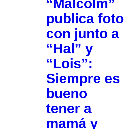
“Malcolm”
publica foto
con junto a
“Hal” y
“Lois”:
Siempre es
bueno
tener a
mamá y