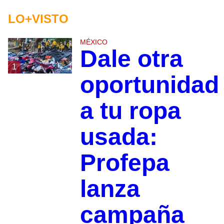
LO+VISTO
MÉXICO
Dale otra
1
oportunidad
a tu ropa
usada:
Profepa
lanza
campaña