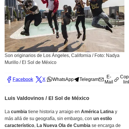
Son originarios de Los Ángeles, California
/
Foto: Nadya
Murillo / El Sol de México
E-
Cop
Facebook
X
WhatsApp
Telegram
Mail
lin
Luis Valdovinos / El Sol de México
La
cumbia
tiene historia y arraigo en
América Latina
y
más allá de su geografía, sin embargo, con
un estilo
característico
,
La Nueva Ola de Cumbia
se encarga de