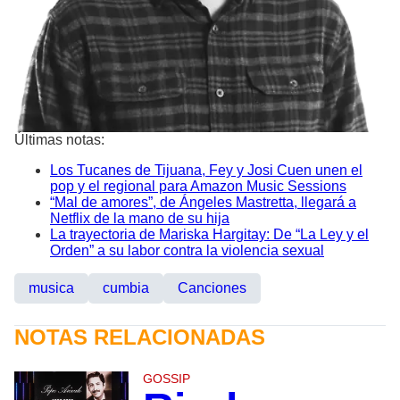
Últimas notas:
Los Tucanes de Tijuana, Fey y Josi Cuen unen el
pop y el regional para Amazon Music Sessions
“Mal de amores”, de Ángeles Mastretta, llegará a
Netflix de la mano de su hija
La trayectoria de Mariska Hargitay: De “La Ley y el
Orden” a su labor contra la violencia sexual
musica
cumbia
Canciones
NOTAS RELACIONADAS
GOSSIP