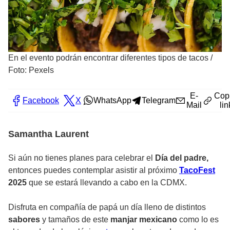
En el evento podrán encontrar diferentes tipos de tacos
/
Foto: Pexels
E-
Cop
Facebook
X
WhatsApp
Telegram
Mail
lin
Samantha Laurent
Si aún no tienes planes para celebrar el
Día del padre,
entonces puedes contemplar asistir al próximo
TacoFest
2025
que se estará llevando a cabo en la CDMX.
Disfruta en compañía de papá un día lleno de distintos
sabores
y tamaños de este
manjar mexicano
como lo es