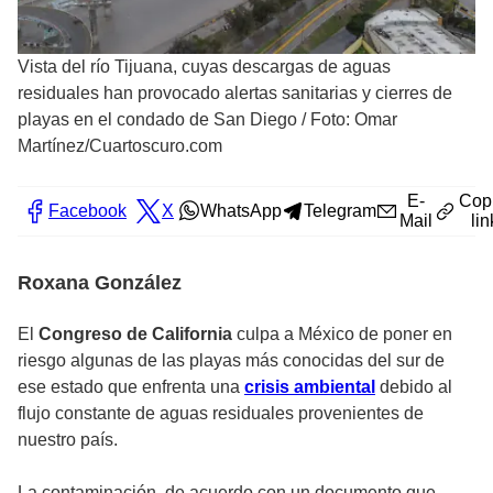
Vista del río Tijuana, cuyas descargas de aguas
residuales han provocado alertas sanitarias y cierres de
playas en el condado de San Diego
/
Foto: Omar
Martínez/Cuartoscuro.com
E-
Cop
Facebook
X
WhatsApp
Telegram
Mail
lin
Roxana González
El
Congreso de California
culpa a México de poner en
riesgo algunas de las playas más conocidas del sur de
ese estado que enfrenta una
crisis ambiental
debido al
flujo constante de aguas residuales provenientes de
nuestro país.
La contaminación, de acuerdo con un documento que