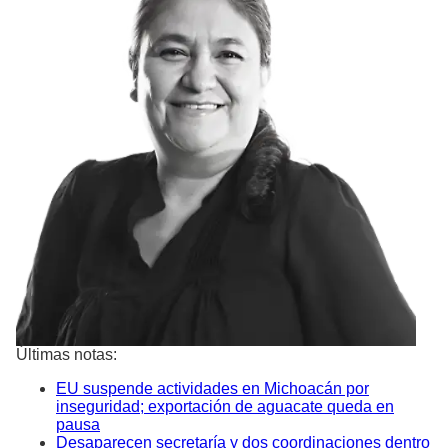
Últimas notas:
EU suspende actividades en Michoacán por
inseguridad; exportación de aguacate queda en
pausa
Desaparecen secretaría y dos coordinaciones dentro