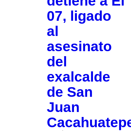
detiene a El
07, ligado
al
asesinato
del
exalcalde
de San
Juan
Cacahuatep