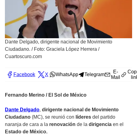
Dante Delgado, dirigente nacional de Movimiento
Ciudadano.
/
Foto: Graciela López Herrera /
Cuartoscuro.com
E-
Cop
Facebook
X
WhatsApp
Telegram
Mail
lin
Fernando Merino / El Sol de México
Dante Delgado
,
dirigente nacional de Movimiento
Ciudadano
(MC), se reunió con
líderes
del partido
naranja de cara a la
renovación
de la
dirigencia
en el
Estado de México.