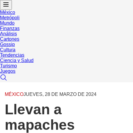
México
Metrópoli
Mundo
Finanzas
Análisis
Cartones
Gossip
Cultura
Tendencias
Ciencia y Salud
Turismo
Juegos
MÉXICO
JUEVES, 28 DE MARZO DE 2024
Llevan a
mapaches