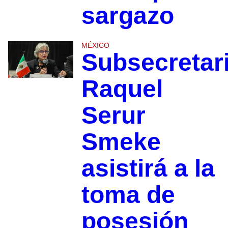
sargazo
MÉXICO
Subsecretar
Raquel
Serur
Smeke
asistirá a la
toma de
posesión