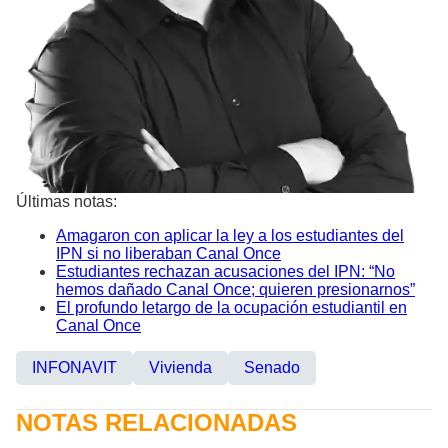
Últimas notas:
Amagaron con aplicar la ley a los estudiantes del
IPN si no liberaban Canal Once
Estudiantes rechazan acusaciones del IPN: “No
hemos dañado Canal Once; quieren presionarnos”
El profundo letargo de la ocupación estudiantil en
Canal Once
INFONAVIT
Vivienda
Senado
NOTAS RELACIONADAS