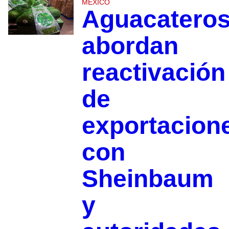
MÉXICO
Aguacatero
abordan
reactivación
de
exportacion
con
Sheinbaum
y