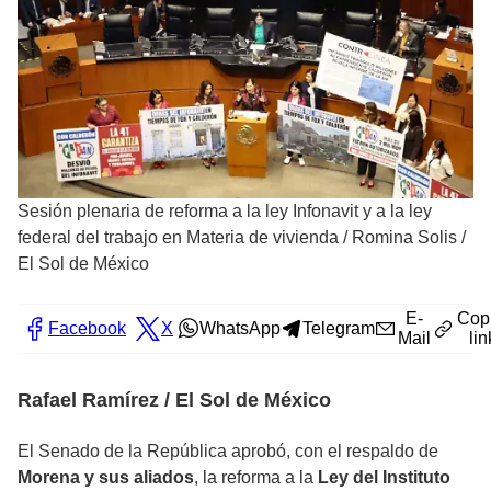
Sesión plenaria de reforma a la ley Infonavit y a la ley
federal del trabajo en Materia de vivienda
/
Romina Solis /
El Sol de México
E-
Cop
Facebook
X
WhatsApp
Telegram
Mail
lin
Rafael Ramírez / El Sol de México
El Senado de la República aprobó, con el respaldo de
Morena y sus aliados
, la reforma a la
Ley del Instituto