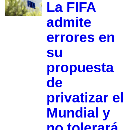
La FIFA
admite
errores en
su
propuesta
de
privatizar el
Mundial y
no tolerará