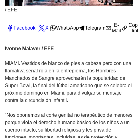
/
EFE
E-
Cop
Facebook
X
WhatsApp
Telegram
Mail
lin
Ivonne Malaver / EFE
MIAMI. Vestidos de blanco de pies a cabeza pero con una
llamativa señal roja en la entrepierna, los Hombres
Manchados de Sangre aprovecharán la popularidad del
Super Bowl, la final del fútbol americano que se celebra el
próximo domingo en Miami, para divulgar su mensaje
contra la circuncisión infantil.
“Nos oponemos al corte genital no terapéutico de menores
porque viola el derecho humano básico de los niños a un
cuerpo intacto, su libertad religiosa y les priva de
funciones importantes, incluidas las de protección y