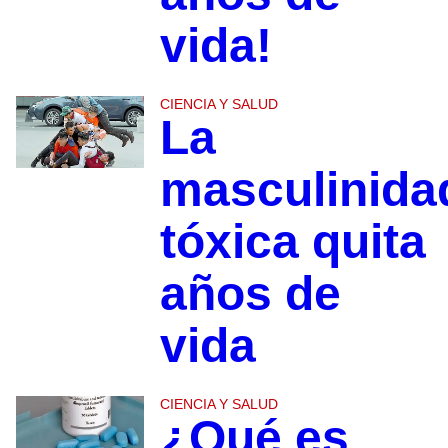
vida!
CIENCIA Y SALUD
La
masculinida
tóxica quita
años de
vida
CIENCIA Y SALUD
¿Qué es