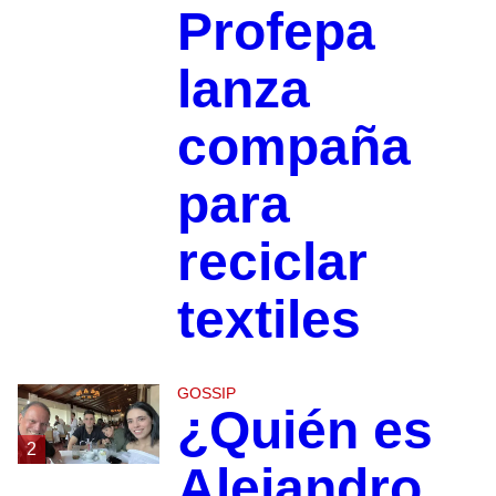
Profepa
lanza
compaña
para
reciclar
textiles
GOSSIP
¿Quién es
2
Alejandro