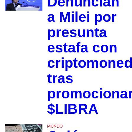
Denuncian
a Milei por
presunta
estafa con
criptomone
tras
promociona
$LIBRA
MUNDO