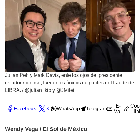
Julian Peh y Mark Davis, ente los ojos del presidente
estadounidense, fueron los únicos culpables del fraude de
LIBRA.
/
@julian_kip y @JMilei
E-
Cop
Facebook
X
WhatsApp
Telegram
Mail
lin
Wendy Vega / El Sol de México