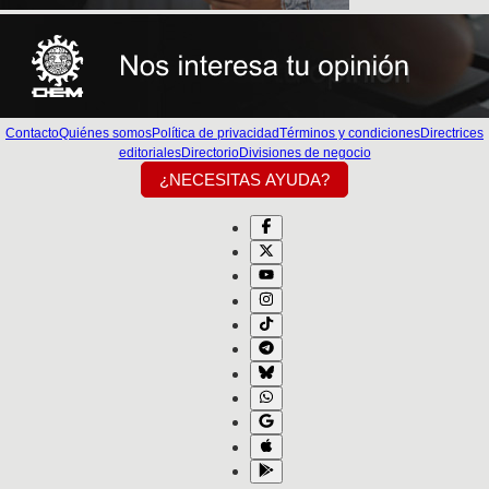
Contacto
Quiénes somos
Política de privacidad
Términos y condiciones
Directrices
editoriales
Directorio
Divisiones de negocio
¿NECESITAS AYUDA?