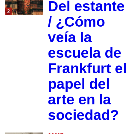
Del estante
2
/ ¿Cómo
veía la
escuela de
Frankfurt el
papel del
arte en la
sociedad?