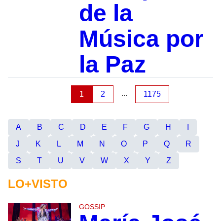
de la
Música por
la Paz
...
1
2
1175
A
B
C
D
E
F
G
H
I
J
K
L
M
N
O
P
Q
R
S
T
U
V
W
X
Y
Z
LO+VISTO
GOSSIP