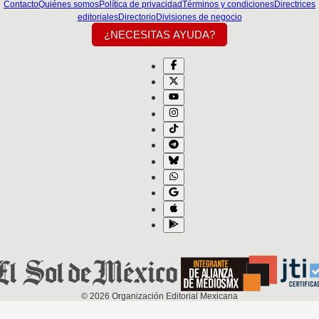
Contacto
Quiénes somos
Política de privacidad
Términos y condiciones
Directrices
editoriales
Directorio
Divisiones de negocio
¿NECESITAS AYUDA?
©
2026
Organización Editorial Mexicana