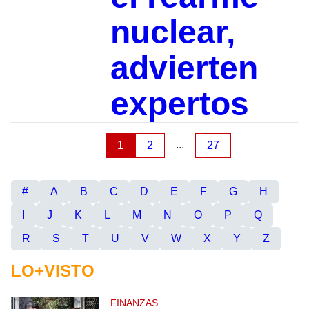
nuclear,
advierten
expertos
...
1
2
27
#
A
B
C
D
E
F
G
H
I
J
K
L
M
N
O
P
Q
R
S
T
U
V
W
X
Y
Z
LO+VISTO
FINANZAS