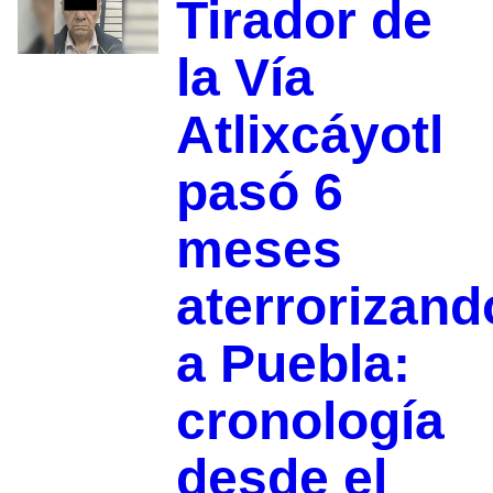
Tirador de
la Vía
Atlixcáyotl
pasó 6
meses
aterrorizand
a Puebla:
cronología
desde el