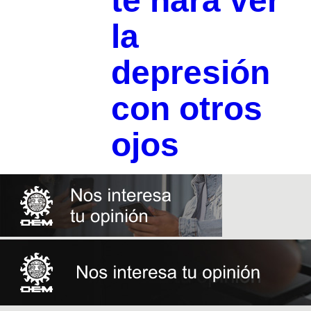
te hará ver
la
depresión
con otros
ojos