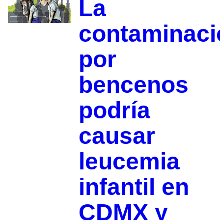
La
contaminaci
por
bencenos
podría
causar
leucemia
infantil en
CDMX y