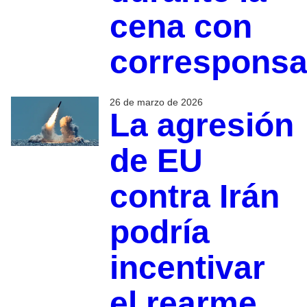
cena con
corresponsa
26 de marzo de 2026
La agresión
de EU
contra Irán
podría
incentivar
el rearme