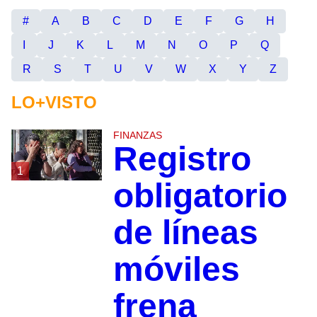
#
A
B
C
D
E
F
G
H
I
J
K
L
M
N
O
P
Q
R
S
T
U
V
W
X
Y
Z
LO+VISTO
FINANZAS
Registro
1
obligatorio
de líneas
móviles
frena