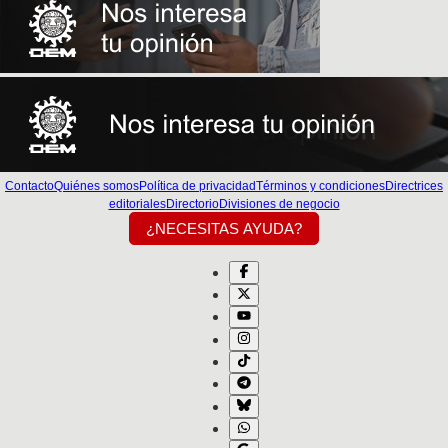
Contacto
Quiénes somos
Política de privacidad
Términos y condiciones
Directrices
editoriales
Directorio
Divisiones de negocio
¿NECESITAS AYUDA?