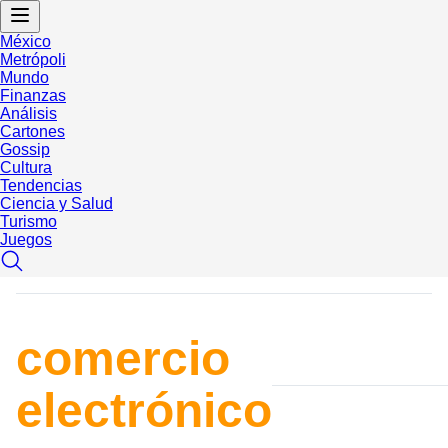
México
Metrópoli
Mundo
Finanzas
Análisis
Cartones
Gossip
Cultura
Tendencias
Ciencia y Salud
Turismo
Juegos
comercio
electrónico