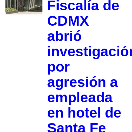
Fiscalía de
CDMX
abrió
investigació
por
agresión a
empleada
en hotel de
Santa Fe