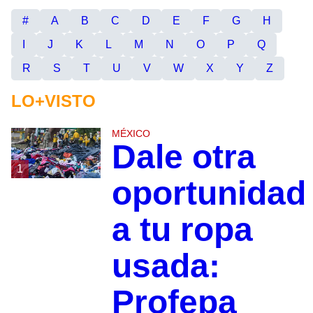
#
A
B
C
D
E
F
G
H
I
J
K
L
M
N
O
P
Q
R
S
T
U
V
W
X
Y
Z
LO+VISTO
MÉXICO
Dale otra
1
oportunidad
a tu ropa
usada:
Profepa