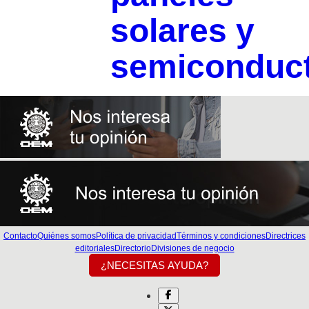
solares y
semiconduc
Contacto
Quiénes somos
Política de privacidad
Términos y condiciones
Directrices
editoriales
Directorio
Divisiones de negocio
¿NECESITAS AYUDA?