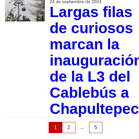
24 de septiembre de 2024
Largas filas
de curiosos
marcan la
inauguració
de la L3 del
Cablebús a
Chapultepec
...
1
2
5