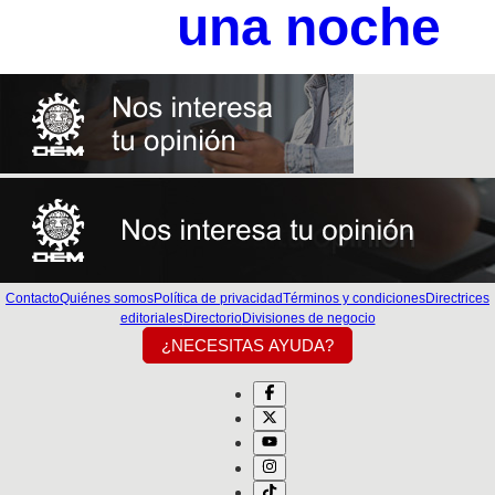
una noche
Contacto
Quiénes somos
Política de privacidad
Términos y condiciones
Directrices
editoriales
Directorio
Divisiones de negocio
¿NECESITAS AYUDA?