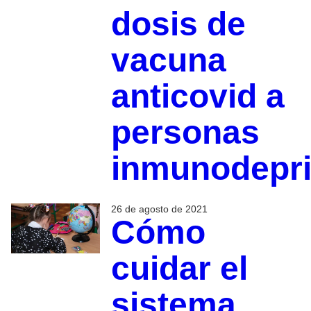
dosis de
vacuna
anticovid a
personas
inmunodepr
26 de agosto de 2021
Cómo
cuidar el
sistema