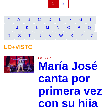
1
2
#
A
B
C
D
E
F
G
H
I
J
K
L
M
N
O
P
Q
R
S
T
U
V
W
X
Y
Z
LO+VISTO
GOSSIP
María José
1
canta por
primera vez
con su hija