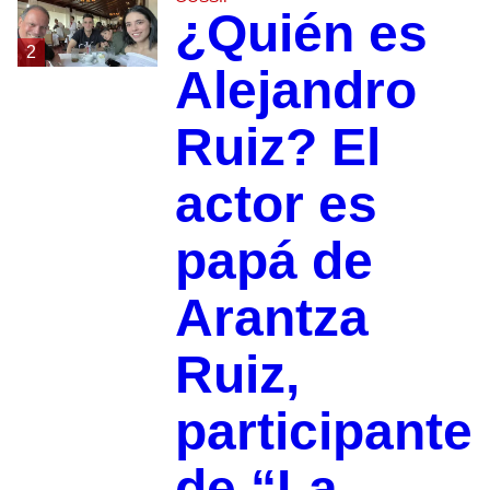
¿Quién es
2
Alejandro
Ruiz? El
actor es
papá de
Arantza
Ruiz,
participante
de “La