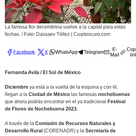
La famosa flor decembrina vuelve a la capital para estas
fechas.
/
Foto: Dassaev Téllez | Cuartoscuro.com
E-
Cop
Facebook
X
WhatsApp
Telegram
Mail
lin
Fernanda Avila / El Sol de México
Diciembre
ya está a la vuelta de la esquina y con él,
llegan a la
Ciudad de México
las famosas
nochebuenas
que ahora podrás encontrar en el ya tradicional
Festival
de Flores de Nochebuena 2023.
A través de la
Comisión de Recursos Naturales y
Desarrollo Rural
(CORENADR) y la
Secretaría de