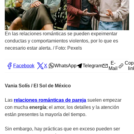
En las relaciones románticas se pueden expeimentar
conductas y comportamientos violentos, por lo que es
necesario estar alerta.
/
Foto: Pexels
E-
Cop
Facebook
X
WhatsApp
Telegram
Mail
lin
Vania Solís / El Sol de México
Las
relaciones románticas de pareja
suelen empezar
con mucha
energía
; el amor, los detalles y la atención
están presentes la mayoría del tiempo.
Sin embargo, hay prácticas que en exceso pueden ser