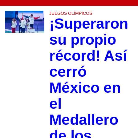
JUEGOS OLÍMPICOS
¡Superaron
su propio
récord! Así
cerró
México en
el
Medallero
de los