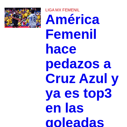
LIGA MX FEMENIL
América
Femenil
hace
pedazos a
Cruz Azul y
ya es top3
en las
goleadas