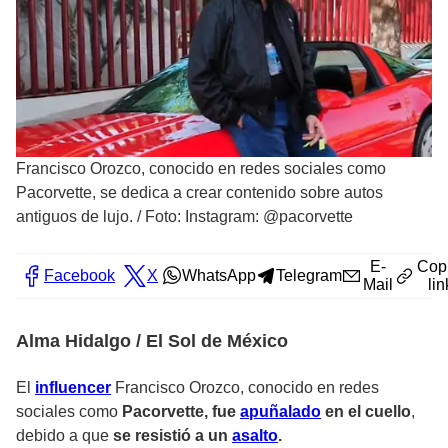
Francisco Orozco, conocido en redes sociales como
Pacorvette, se dedica a crear contenido sobre autos
antiguos de lujo.
/
Foto: Instagram: @pacorvette
E-
Cop
Facebook
X
WhatsApp
Telegram
Mail
lin
Alma Hidalgo / El Sol de México
El
influencer
Francisco Orozco, conocido en redes
sociales como
Pacorvette, fue
apuñalado
en el cuello
,
debido a que
se resistió a un
asalto
.