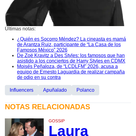
Últimas notas:
¿Quién es Socorro Méndez? La cineasta es mamá
de Arantza Ruiz, participante de “La Casa de los
Famosos México” 2026
De Zoë Kravitz a Des Styles: los famosos que han
asistido a los conciertos de Harry Styles en CDMX
Moisés Peñaloza, de “LCDLFM” 2026, acusa a
equipo de Ernesto Laguardia de realizar campaña
de odio en su contra
Influencers
Apuñalado
Polanco
NOTAS RELACIONADAS
GOSSIP
Laura