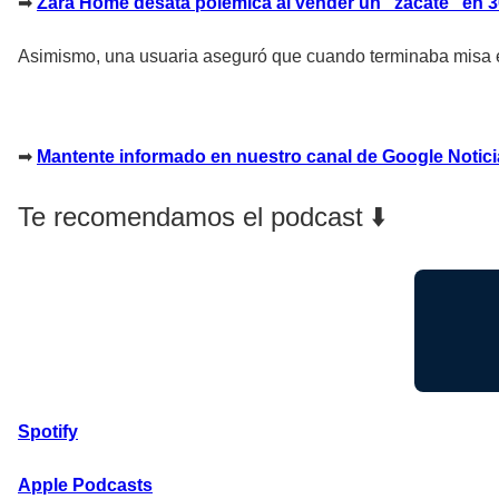
➡
Zara Home desata polémica al vender un “zacate” en 
Asimismo, una usuaria aseguró que cuando terminaba misa en 
➡
Mantente informado en nuestro canal de Google Notic
Te recomendamos el podcast ⬇️
Spotify
Apple Podcasts