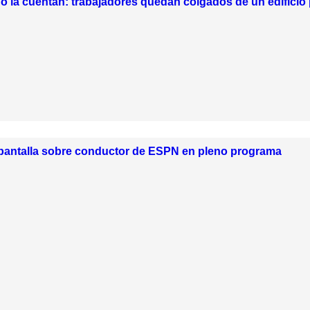
o la cuentan: trabajadores quedan colgados de un edificio 
 pantalla sobre conductor de ESPN en pleno programa