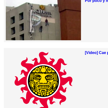
Por poco y n
[Video] Cae