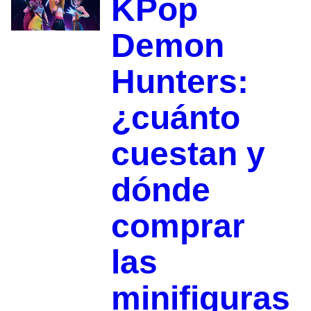
KPop
Demon
Hunters:
¿cuánto
cuestan y
dónde
comprar
las
minifiguras