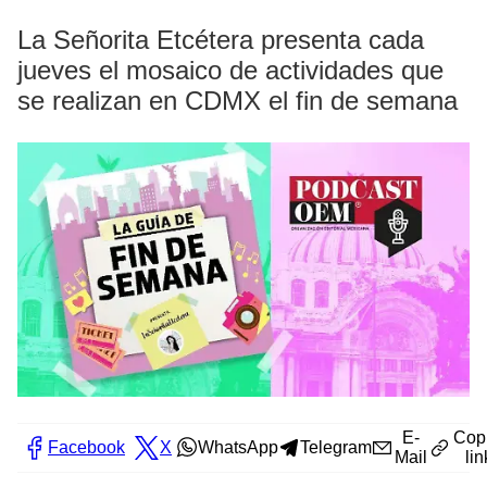
La Señorita Etcétera presenta cada
jueves el mosaico de actividades que
se realizan en CDMX el fin de semana
E-
Cop
Facebook
X
WhatsApp
Telegram
Mail
lin