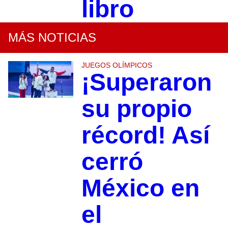
libro
MÁS NOTICIAS
JUEGOS OLÍMPICOS
¡Superaron
su propio
récord! Así
cerró
México en
el